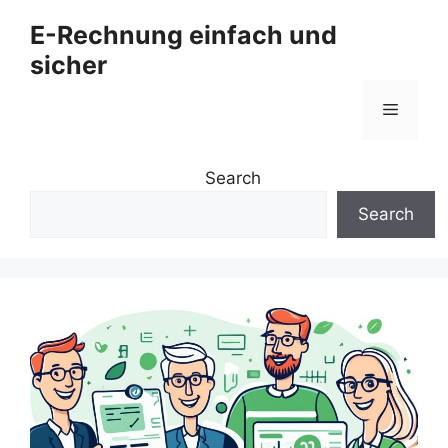
Zum
E-Rechnung einfach und
Inhalt
sicher
springen
Menü
Search
Search