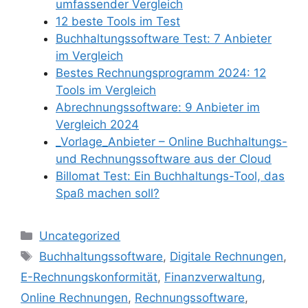
umfassender Vergleich
12 beste Tools im Test
Buchhaltungssoftware Test: 7 Anbieter
im Vergleich
Bestes Rechnungsprogramm 2024: 12
Tools im Vergleich
Abrechnungssoftware: 9 Anbieter im
Vergleich 2024
_Vorlage_Anbieter – Online Buchhaltungs-
und Rechnungssoftware aus der Cloud
Billomat Test: Ein Buchhaltungs-Tool, das
Spaß machen soll?
Kategorien
Uncategorized
Schlagwörter
Buchhaltungssoftware
,
Digitale Rechnungen
,
E-Rechnungskonformität
,
Finanzverwaltung
,
Online Rechnungen
,
Rechnungssoftware
,